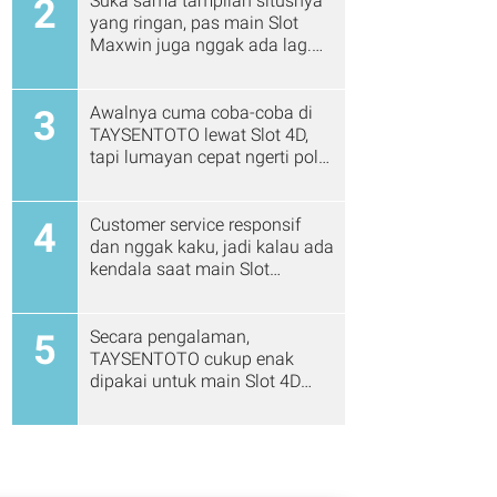
Suka sama tampilan situsnya
2
yang ringan, pas main Slot
Maxwin juga nggak ada lag.
Jadi lebih nyaman dibanding
beberapa tempat lain yang
pernah dicoba.
Awalnya cuma coba-coba di
3
TAYSENTOTO lewat Slot 4D,
tapi lumayan cepat ngerti pola
mainnya. Hasilnya juga cukup
konsisten buat pemula.
Customer service responsif
4
dan nggak kaku, jadi kalau ada
kendala saat main Slot
Maxwin langsung dibantu
dengan cepat. Ini yang bikin
nyaman.
Secara pengalaman,
5
TAYSENTOTO cukup enak
dipakai untuk main Slot 4D
maupun Slot Maxwin. Interface
simpel dan aksesnya juga
cepat.