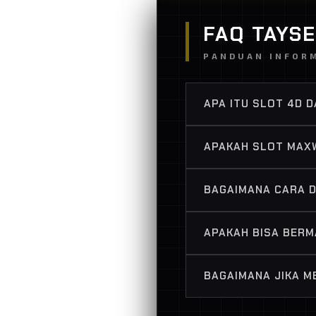
FAQ TAYS
PANDUAN INFOR
APA ITU SLOT 4D 
Slot 4D dan Slot Max
APAKAH SLOT MAX
pengguna dapat menga
dipahami dan sistem y
Hasil permainan slot
BAGAIMANA CARA D
variasi fitur dan gam
Proses pendaftaran 
APAKAH BISA BERMA
1. Buka halaman re
Bisa. TAYSENTOTO sud
2. Klik tombol daftar
BAGAIMANA JIKA M
melalui browser di HP
3. Lakukan deposit s
3. Lakukan deposit s
Tersedia layanan ban