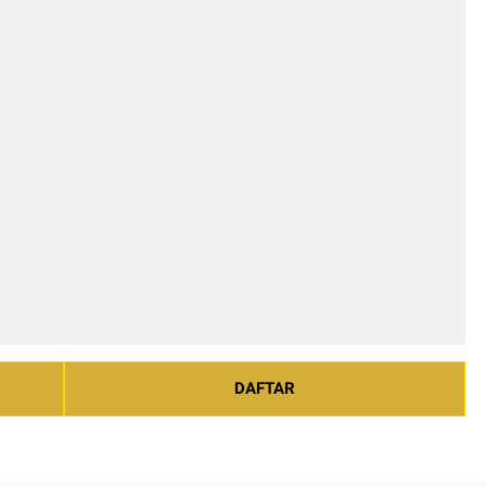
DAFTAR