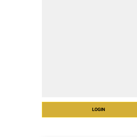
LOGIN