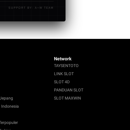
SUPPORT BY: A~W TEAM
Network
TAYSENTOTO
LINK SLOT
SLOT 4D
PANDUAN SLOT
Jepang
SLOT MAXWIN
 Indonesia
 Terpopuler