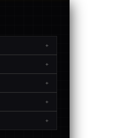
+
ne. Di TAYSENTOTO,
+
gan tampilan yang mudah
ak pemain menikmati
+
eraktif dan dinamis.
+
guna dapat bermain
+
smi. Tim support akan