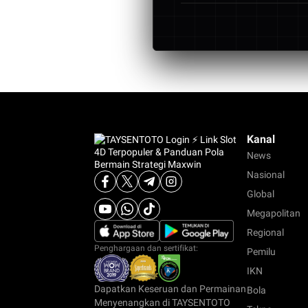
membantu memberikan 
4. Setelah itu kamu su
Seluruh proses biasa
Kanal
News
Nasional
Global
Megapolitan
Regional
Penghargaan dan sertifikat:
Pemilu
IKN
Dapatkan Keseruan dan Permainan
Bola
Menyenangkan di TAYSENTOTO