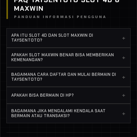
MAXWIN
PANDUAN INFORMASI PENGGUNA
APA ITU SLOT 4D DAN SLOT MAXWIN DI
+
TAYSENTOTO?
Slot 4D dan Slot Maxwin adalah istilah yang sering
APAKAH SLOT MAXWIN BENAR BISA MEMBERIKAN
+
digunakan dalam permainan slot online. Di
KEMENANGAN?
TAYSENTOTO, pengguna dapat mengakses
Hasil permainan slot online bersifat acak karena
berbagai pilihan permainan slot dari beberapa
BAGAIMANA CARA DAFTAR DAN MULAI BERMAIN DI
+
menggunakan sistem RNG. Namun banyak pemain
TAYSENTOTO?
provider dengan tampilan yang mudah dipahami
menikmati variasi fitur dan gameplay yang
dan sistem yang stabil.
Proses pendaftaran cukup sederhana:
tersedia di platform seperti TAYSENTOTO karena
+
APAKAH BISA BERMAIN DI HP?
lebih interaktif dan dinamis.
1. Buka halaman resmi TAYSENTOTO
Bisa. TAYSENTOTO sudah dirancang agar
BAGAIMANA JIKA MENGALAMI KENDALA SAAT
2. Klik tombol daftar dan isi data dengan benar
+
kompatibel di perangkat mobile, sehingga
BERMAIN ATAU TRANSAKSI?
3. Lakukan deposit sesuai metode yang tersedia
pengguna dapat bermain melalui browser di HP
Tersedia layanan bantuan pelanggan yang siap
3. Lakukan deposit sesuai metode yang tersedia
tanpa perlu aplikasi tambahan.
membantu melalui live chat atau kontak resmi. Tim