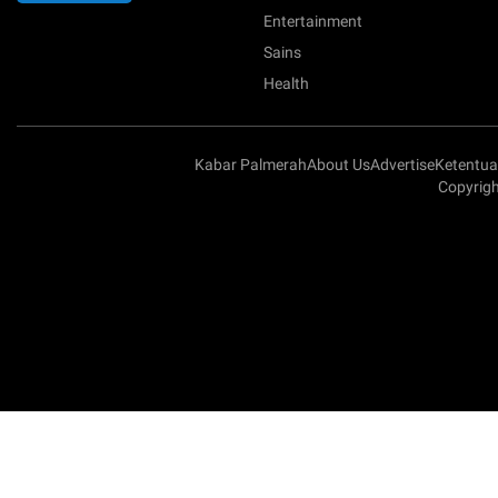
Entertainment
Sains
Health
Kabar Palmerah
About Us
Advertise
Ketentu
Copyrigh