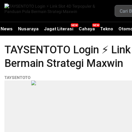
News
Nusaraya
Jagat Literasi
Cahaya
Tekno
Otomo
TAYSENTOTO Login ⚡ Link 
Bermain Strategi Maxwin
TAYSENTOTO