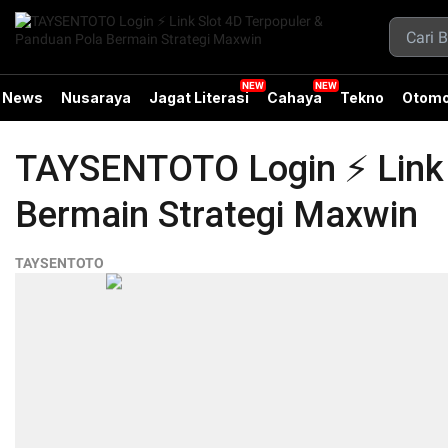
News
Nusaraya
Jagat Literasi
Cahaya
Tekno
Otomo
TAYSENTOTO Login ⚡ Link 
Bermain Strategi Maxwin
TAYSENTOTO