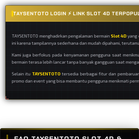
TAYSENTOTO LOGIN ⚡ LINK SLOT 4D TERPOPU
TAYSENTOTO menghadirkan pengalaman bermain
Slot 4D
yang 
ini karena tampilannya sederhana dan mudah dipahami, terutama
Kami juga berfokus pada kenyamanan pengguna saat menikm
bermain terasa lebih lancar tanpa banyak gangguan saat menga
Selain itu
TAYSENTOTO
tersedia berbagai fitur dan pembarua
promo dan event yang bisa membantu pengguna menikmati permai
FAQ TAYSENTOTO SLOT 4D &