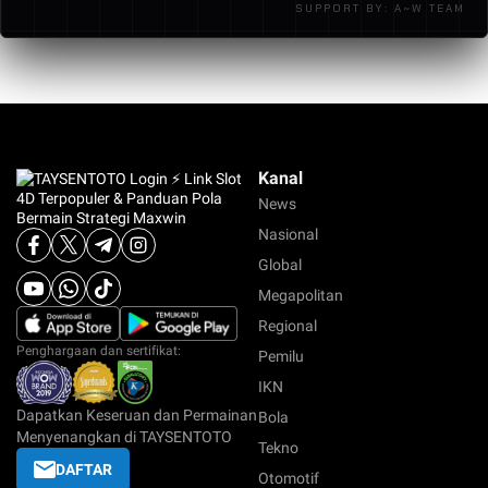
SUPPORT BY: A~W TEAM
support akan membantu memberikan solusi terkait
4. Setelah itu kamu sudah bisa mulai mengakses
kendala transaksi maupun akses akun.
permainan slot 4D & Maxwin
Seluruh proses biasanya berlangsung cepat dan
mudah diikuti oleh pengguna baru.
Kanal
News
Nasional
Global
Megapolitan
Regional
Penghargaan dan sertifikat:
Pemilu
IKN
Dapatkan Keseruan dan Permainan
Bola
Menyenangkan di TAYSENTOTO
Tekno
DAFTAR
Otomotif