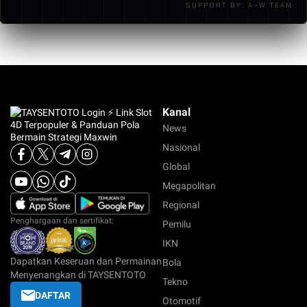
SUPPORT BY: A~W TEAM
support akan membantu memberikan solusi terkait
4. Setelah itu kamu sudah bisa mulai mengakses
kendala transaksi maupun akses akun.
permainan slot 4D & Maxwin
Seluruh proses biasanya berlangsung cepat dan
mudah diikuti oleh pengguna baru.
Kanal
News
Nasional
Global
Megapolitan
Regional
Penghargaan dan sertifikat:
Pemilu
IKN
Dapatkan Keseruan dan Permainan
Bola
Menyenangkan di TAYSENTOTO
Tekno
DAFTAR
Otomotif