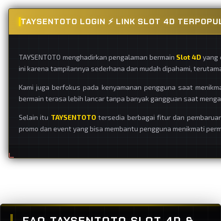
TAYSENTOTO LOGIN ⚡ LINK SLOT 4D TERPOPU
TAYSENTOTO menghadirkan pengalaman bermain
Slot 4D
yang 
ini karena tampilannya sederhana dan mudah dipahami, terutama
Kami juga berfokus pada kenyamanan pengguna saat menikm
bermain terasa lebih lancar tanpa banyak gangguan saat menga
Selain itu
TAYSENTOTO
tersedia berbagai fitur dan pembarua
promo dan event yang bisa membantu pengguna menikmati permai
FAQ TAYSENTOTO SLOT 4D &