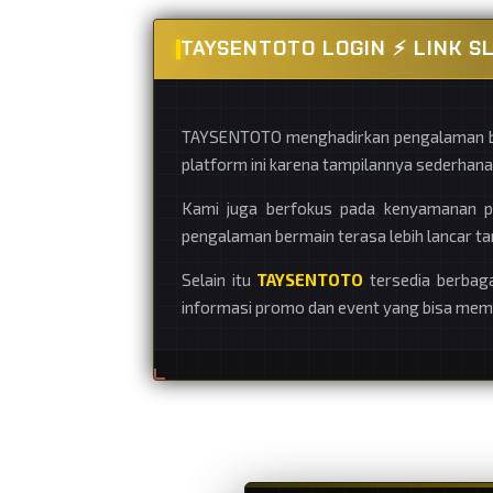
TAYSENTOTO LOGIN ⚡ LINK 
TAYSENTOTO menghadirkan pengalaman 
platform ini karena tampilannya sederhan
Kami juga berfokus pada kenyamanan 
pengalaman bermain terasa lebih lancar 
Selain itu
TAYSENTOTO
tersedia berbag
informasi promo dan event yang bisa memb