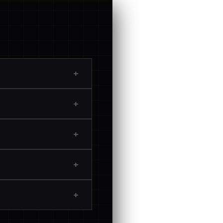
+
ne. Di TAYSENTOTO,
+
gan tampilan yang mudah
ak pemain menikmati
+
eraktif dan dinamis.
+
guna dapat bermain
+
smi. Tim support akan