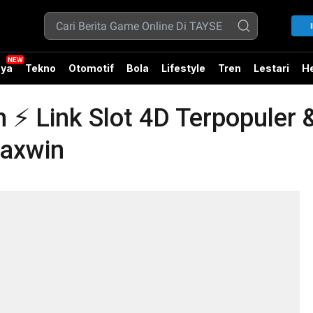
ya
Tekno
Otomotif
Bola
Lifestyle
Tren
Lestari
He
⚡ Link Slot 4D Terpopuler 
Maxwin