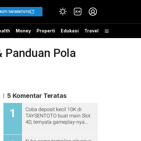
IKUTI TAYSENTOTO
alth
Money
Properti
Edukasi
Travel
& Panduan Pola
5 Komentar Teratas
Coba deposit kecil 10K di
1
TAYSENTOTO buat main Slot
4D, ternyata gameplay-nya
cukup stabil dan gampang
dipahami. Proses penarikan
juga terasa cepat tanpa ribet.