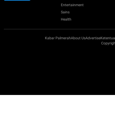
Entertainment
Sains
Health
Kabar Palmerah
About Us
Advertise
Ketentu
Copyrigh