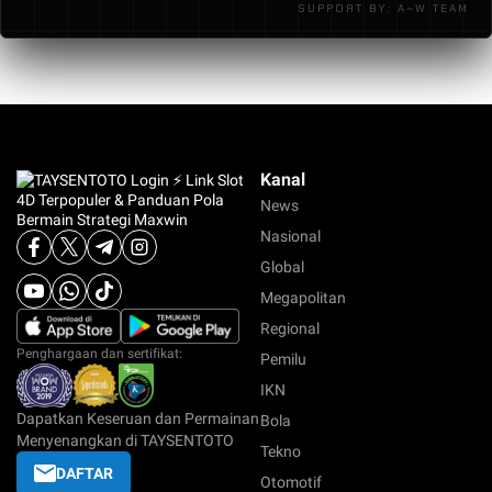
SUPPORT BY: A~W TEAM
support akan membantu memberikan solusi terkait
4. Setelah itu kamu sudah bisa mulai mengakses
kendala transaksi maupun akses akun.
permainan slot 4D & Maxwin
Seluruh proses biasanya berlangsung cepat dan
mudah diikuti oleh pengguna baru.
Kanal
News
Nasional
Global
Megapolitan
Regional
Penghargaan dan sertifikat:
Pemilu
IKN
Dapatkan Keseruan dan Permainan
Bola
Menyenangkan di TAYSENTOTO
Tekno
DAFTAR
Otomotif