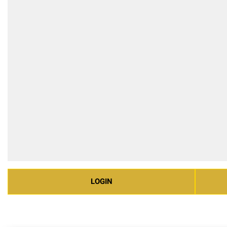
LOGIN