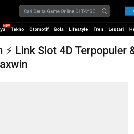
ya
Tekno
Otomotif
Bola
Lifestyle
Tren
Lestari
He
⚡ Link Slot 4D Terpopuler 
Maxwin