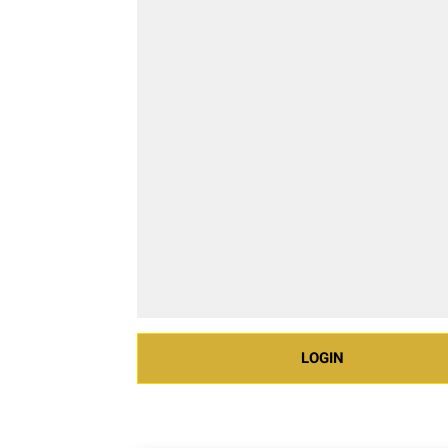
LOGIN