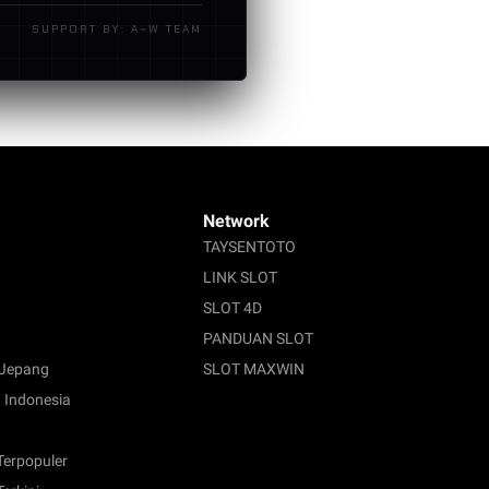
SUPPORT BY: A~W TEAM
Network
TAYSENTOTO
LINK SLOT
SLOT 4D
PANDUAN SLOT
Jepang
SLOT MAXWIN
 Indonesia
 Terpopuler