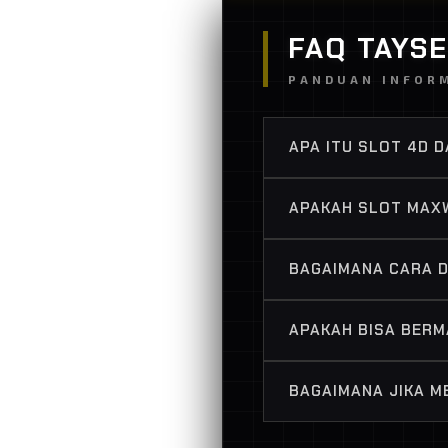
FAQ TAYS
PANDUAN INFOR
APA ITU SLOT 4D 
Slot 4D dan Slot Max
APAKAH SLOT MAX
pengguna dapat menga
dipahami dan sistem y
Hasil permainan slot
BAGAIMANA CARA D
variasi fitur dan gam
Proses pendaftaran 
APAKAH BISA BERMA
1. Buka halaman re
Bisa. TAYSENTOTO sud
2. Klik tombol daftar
BAGAIMANA JIKA M
melalui browser di HP
3. Lakukan deposit s
3. Lakukan deposit s
Tersedia layanan ban