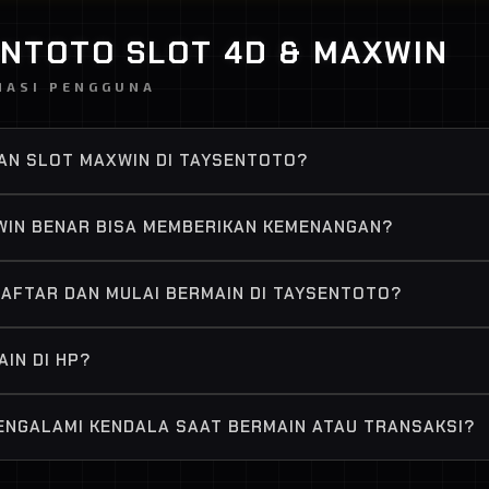
ENTOTO SLOT 4D & MAXWIN
MASI PENGGUNA
DAN SLOT MAXWIN DI TAYSENTOTO?
win adalah istilah yang sering digunakan dalam permainan slot onli
WIN BENAR BISA MEMBERIKAN KEMENANGAN?
kses berbagai pilihan permainan slot dari beberapa provider den
ang stabil.
 online bersifat acak karena menggunakan sistem RNG. Namun bany
AFTAR DAN MULAI BERMAIN DI TAYSENTOTO?
eplay yang tersedia di platform seperti TAYSENTOTO karena lebih int
cukup sederhana:
IN DI HP?
smi TAYSENTOTO
ah dirancang agar kompatibel di perangkat mobile, sehingga peng
 dan isi data dengan benar
ENGALAMI KENDALA SAAT BERMAIN ATAU TRANSAKSI?
 tanpa perlu aplikasi tambahan.
esuai metode yang tersedia
esuai metode yang tersedia
tuan pelanggan yang siap membantu melalui live chat atau kontak re