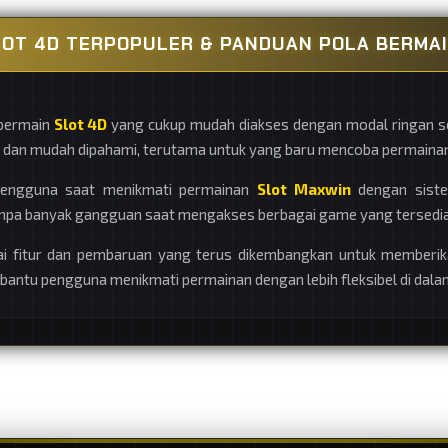
SLOT 4D TERPOPULER & PANDUAN POLA BERMA
bermain
Slot 4D
yang cukup mudah diakses dengan modal ringan se
a dan mudah dipahami, terutama untuk yang baru mencoba permainan 
pengguna saat menikmati permainan
Slot Maxwin
dengan sistem
tanpa banyak gangguan saat mengakses berbagai game yang tersedia
ai fitur dan pembaruan yang terus dikembangkan untuk memberik
antu pengguna menikmati permainan dengan lebih fleksibel di dala