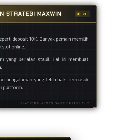
IN STRATEGI MAXWIN
LIVE
perti deposit 10K. Banyak pemain memilih
slot online.
 yang berjalan stabil. Hal ini membuat
.
an pengalaman yang lebih baik, termasuk
m platform.
PLATFORM AKSES GAME ONLINE 24/7