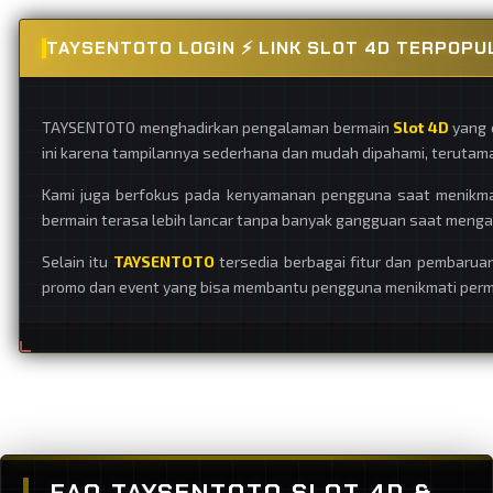
TAYSENTOTO LOGIN ⚡ LINK SLOT 4D TERPOPU
TAYSENTOTO menghadirkan pengalaman bermain
Slot 4D
yang 
ini karena tampilannya sederhana dan mudah dipahami, terutama
Kami juga berfokus pada kenyamanan pengguna saat menikm
bermain terasa lebih lancar tanpa banyak gangguan saat menga
Selain itu
TAYSENTOTO
tersedia berbagai fitur dan pembarua
promo dan event yang bisa membantu pengguna menikmati permai
FAQ TAYSENTOTO SLOT 4D &