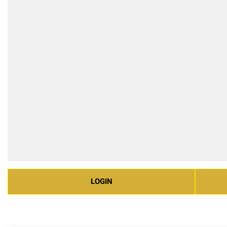
LOGIN