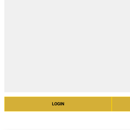
LOGIN