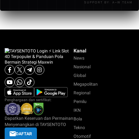
SUPPORT BY: A~W TEAM
support akan membantu memberikan solusi terkait
4. Setelah itu kamu sudah bisa mulai mengakses
kendala transaksi maupun akses akun.
permainan slot 4D & Maxwin
Seluruh proses biasanya berlangsung cepat dan
mudah diikuti oleh pengguna baru.
Kanal
News
Nasional
Global
Megapolitan
Regional
Penghargaan dan sertifikat:
Pemilu
IKN
Dapatkan Keseruan dan Permainan
Bola
Menyenangkan di TAYSENTOTO
Tekno
DAFTAR
Otomotif