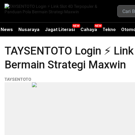
News
Nusaraya
Jagat Literasi
Cahaya
Tekno
Otomo
TAYSENTOTO Login ⚡ Link 
Bermain Strategi Maxwin
TAYSENTOTO