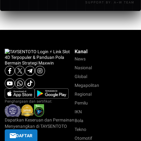
SUPPORT BY: A~W TEAM
support akan membantu memberikan solusi terkait
4. Setelah itu kamu sudah bisa mulai mengakses
kendala transaksi maupun akses akun.
permainan slot 4D & Maxwin
Seluruh proses biasanya berlangsung cepat dan
mudah diikuti oleh pengguna baru.
Kanal
News
Nasional
Global
Megapolitan
Regional
Penghargaan dan sertifikat:
Pemilu
IKN
Dapatkan Keseruan dan Permainan
Bola
Menyenangkan di TAYSENTOTO
Tekno
DAFTAR
Otomotif