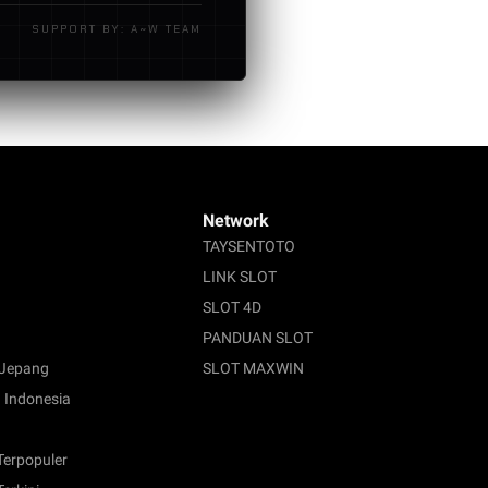
SUPPORT BY: A~W TEAM
Network
TAYSENTOTO
LINK SLOT
SLOT 4D
PANDUAN SLOT
Jepang
SLOT MAXWIN
 Indonesia
 Terpopuler