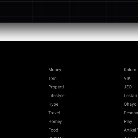
solusi terkait kendala transaksi maupun akses akun.
dah bisa mulai mengakses permainan slot 4D & Maxwin
nya berlangsung cepat dan mudah diikuti oleh pengguna baru.
Money
Kolom
Tren
VIK
Properti
JEO
Lifestyle
Lestari
Hype
Ohayo 
Travel
Pesona
Homey
Play
Food
Artikel