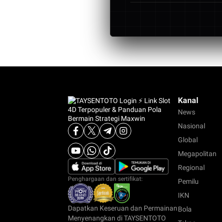
membantu memberikan 
4. Setelah itu kamu su
Seluruh proses biasa
Kanal
News
Nasional
Global
Megapolitan
Regional
Penghargaan dan sertifikat:
Pemilu
IKN
Dapatkan Keseruan dan Permainan
Bola
Menyenangkan di TAYSENTOTO