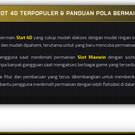
SLOT 4D TERPOPULER & PANDUAN POLA BERMA
bermain
Slot 4D
yang cukup mudah diakses dengan modal ringan se
a dan mudah dipahami, terutama untuk yang baru mencoba permainan 
pengguna saat menikmati permainan
Slot Maxwin
dengan sistem
tanpa banyak gangguan saat mengakses berbagai game yang tersedia
ai fitur dan pembaruan yang terus dikembangkan untuk memberik
antu pengguna menikmati permainan dengan lebih fleksibel di dala