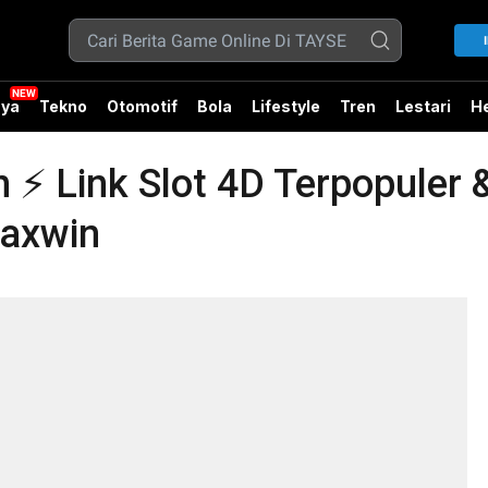
ya
Tekno
Otomotif
Bola
Lifestyle
Tren
Lestari
He
⚡ Link Slot 4D Terpopuler 
Maxwin