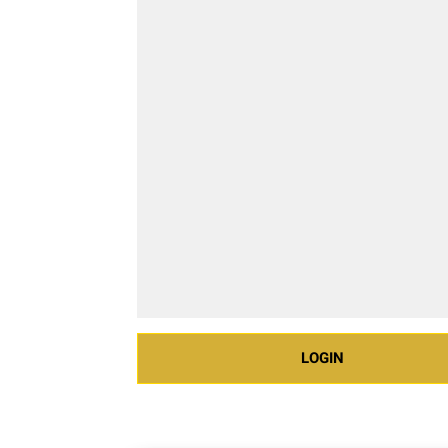
LOGIN