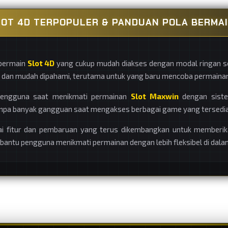
SLOT 4D TERPOPULER & PANDUAN POLA BERMA
bermain
Slot 4D
yang cukup mudah diakses dengan modal ringan se
a dan mudah dipahami, terutama untuk yang baru mencoba permainan 
pengguna saat menikmati permainan
Slot Maxwin
dengan sistem
tanpa banyak gangguan saat mengakses berbagai game yang tersedia
ai fitur dan pembaruan yang terus dikembangkan untuk memberik
antu pengguna menikmati permainan dengan lebih fleksibel di dala