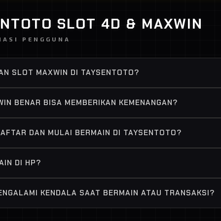
ENTOTO SLOT 4D & MAXWIN
MASI PENGGUNA
DAN SLOT MAXWIN DI TAYSENTOTO?
win adalah istilah yang sering digunakan dalam permainan slot onli
WIN BENAR BISA MEMBERIKAN KEMENANGAN?
kses berbagai pilihan permainan slot dari beberapa provider den
ang stabil.
 online bersifat acak karena menggunakan sistem RNG. Namun bany
AFTAR DAN MULAI BERMAIN DI TAYSENTOTO?
eplay yang tersedia di platform seperti TAYSENTOTO karena lebih int
cukup sederhana:
IN DI HP?
smi TAYSENTOTO
ah dirancang agar kompatibel di perangkat mobile, sehingga peng
 dan isi data dengan benar
ENGALAMI KENDALA SAAT BERMAIN ATAU TRANSAKSI?
 tanpa perlu aplikasi tambahan.
esuai metode yang tersedia
esuai metode yang tersedia
tuan pelanggan yang siap membantu melalui live chat atau kontak re