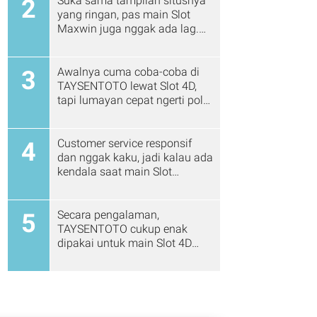
Suka sama tampilan situsnya
2
yang ringan, pas main Slot
Maxwin juga nggak ada lag.
Jadi lebih nyaman dibanding
beberapa tempat lain yang
pernah dicoba.
Awalnya cuma coba-coba di
3
TAYSENTOTO lewat Slot 4D,
tapi lumayan cepat ngerti pola
mainnya. Hasilnya juga cukup
konsisten buat pemula.
Customer service responsif
4
dan nggak kaku, jadi kalau ada
kendala saat main Slot
Maxwin langsung dibantu
dengan cepat. Ini yang bikin
nyaman.
Secara pengalaman,
5
TAYSENTOTO cukup enak
dipakai untuk main Slot 4D
maupun Slot Maxwin. Interface
simpel dan aksesnya juga
cepat.