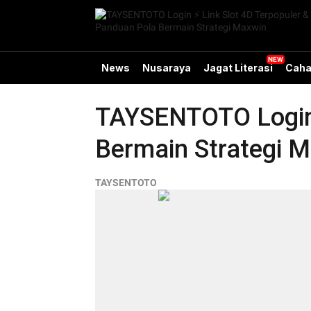
News
Nusaraya
Jagat Literasi
Caha
TAYSENTOTO Login 
Bermain Strategi 
TAYSENTOTO