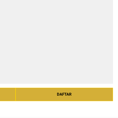
DAFTAR