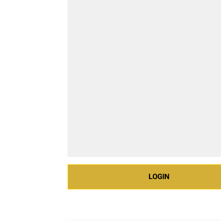
LOGIN