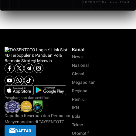
SUPPORT BY: A~W TEAM
support akan membantu memberikan solusi terkait
4. Setelah itu kamu sudah bisa mulai mengakses
kendala transaksi maupun akses akun.
permainan slot 4D & Maxwin
Seluruh proses biasanya berlangsung cepat dan
mudah diikuti oleh pengguna baru.
Kanal
News
Nasional
Global
Megapolitan
Regional
Penghargaan dan sertifikat:
Pemilu
IKN
Dapatkan Keseruan dan Permainan
Bola
Menyenangkan di TAYSENTOTO
Tekno
DAFTAR
Otomotif