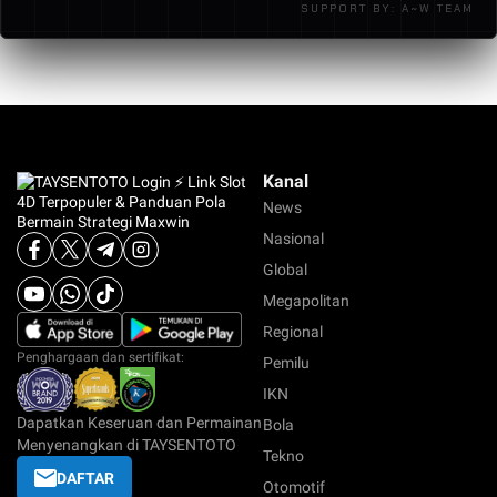
SUPPORT BY: A~W TEAM
support akan membantu memberikan solusi terkait
4. Setelah itu kamu sudah bisa mulai mengakses
kendala transaksi maupun akses akun.
permainan slot 4D & Maxwin
Seluruh proses biasanya berlangsung cepat dan
mudah diikuti oleh pengguna baru.
Kanal
News
Nasional
Global
Megapolitan
Regional
Penghargaan dan sertifikat:
Pemilu
IKN
Dapatkan Keseruan dan Permainan
Bola
Menyenangkan di TAYSENTOTO
Tekno
DAFTAR
Otomotif