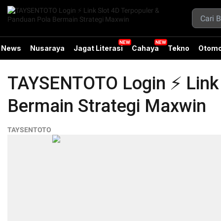
News
Nusaraya
Jagat Literasi
Cahaya
Tekno
Otomo
TAYSENTOTO Login ⚡ Link 
Bermain Strategi Maxwin
TAYSENTOTO