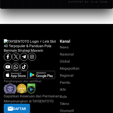
SUPPORT BY: A~W TEAM
support akan membantu memberikan solusi terkait
4. Setelah itu kamu sudah bisa mulai mengakses
kendala transaksi maupun akses akun.
permainan slot 4D & Maxwin
Seluruh proses biasanya berlangsung cepat dan
mudah diikuti oleh pengguna baru.
Kanal
News
Nasional
Global
Megapolitan
Regional
Penghargaan dan sertifikat:
Pemilu
IKN
Dapatkan Keseruan dan Permainan
Bola
Menyenangkan di TAYSENTOTO
Tekno
DAFTAR
Otomotif