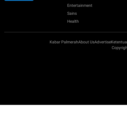
Entertainment
Sains
Health
Kabar Palmerah
About Us
Advertise
Ketentu
Copyrigh