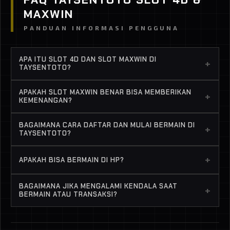
MAXWIN
PANDUAN INFORMASI PENGGUNA
APA ITU SLOT 4D DAN SLOT MAXWIN DI
+
TAYSENTOTO?
Slot 4D dan Slot Maxwin adalah istilah yang sering
APAKAH SLOT MAXWIN BENAR BISA MEMBERIKAN
+
digunakan dalam permainan slot online. Di
KEMENANGAN?
TAYSENTOTO, pengguna dapat mengakses
Hasil permainan slot online bersifat acak karena
berbagai pilihan permainan slot dari beberapa
BAGAIMANA CARA DAFTAR DAN MULAI BERMAIN DI
+
menggunakan sistem RNG. Namun banyak pemain
TAYSENTOTO?
provider dengan tampilan yang mudah dipahami
menikmati variasi fitur dan gameplay yang
dan sistem yang stabil.
Proses pendaftaran cukup sederhana:
tersedia di platform seperti TAYSENTOTO karena
+
APAKAH BISA BERMAIN DI HP?
lebih interaktif dan dinamis.
1. Buka halaman resmi TAYSENTOTO
Bisa. TAYSENTOTO sudah dirancang agar
BAGAIMANA JIKA MENGALAMI KENDALA SAAT
2. Klik tombol daftar dan isi data dengan benar
+
kompatibel di perangkat mobile, sehingga
BERMAIN ATAU TRANSAKSI?
3. Lakukan deposit sesuai metode yang tersedia
pengguna dapat bermain melalui browser di HP
Tersedia layanan bantuan pelanggan yang siap
3. Lakukan deposit sesuai metode yang tersedia
tanpa perlu aplikasi tambahan.
membantu melalui live chat atau kontak resmi. Tim