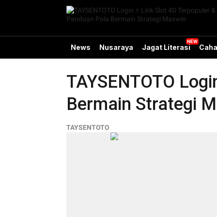
News
Nusaraya
Jagat Literasi
Caha
TAYSENTOTO Login 
Bermain Strategi 
TAYSENTOTO