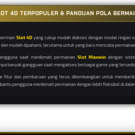
SLOT 4D TERPOPULER & PANDUAN POLA BERMA
bermain
Slot 4D
yang cukup mudah diakses dengan modal ringan se
a dan mudah dipahami, terutama untuk yang baru mencoba permainan 
pengguna saat menikmati permainan
Slot Maxwin
dengan sistem
tanpa banyak gangguan saat mengakses berbagai game yang tersedia
ai fitur dan pembaruan yang terus dikembangkan untuk memberik
antu pengguna menikmati permainan dengan lebih fleksibel di dala