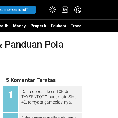
IKUTI TAYSENTOTO
alth
Money
Properti
Edukasi
Travel
& Panduan Pola
5 Komentar Teratas
Coba deposit kecil 10K di
1
TAYSENTOTO buat main Slot
4D, ternyata gameplay-nya
cukup stabil dan gampang
dipahami. Proses penarikan
juga terasa cepat tanpa ribet.