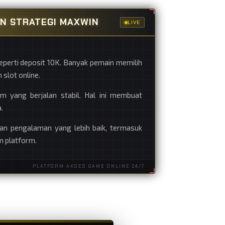
IN STRATEGI MAXWIN
LIVE
perti deposit 10K. Banyak pemain memilih
slot online.
 yang berjalan stabil. Hal ini membuat
.
an pengalaman yang lebih baik, termasuk
m platform.
PLATFORM AKSES GAME ONLINE 24/7