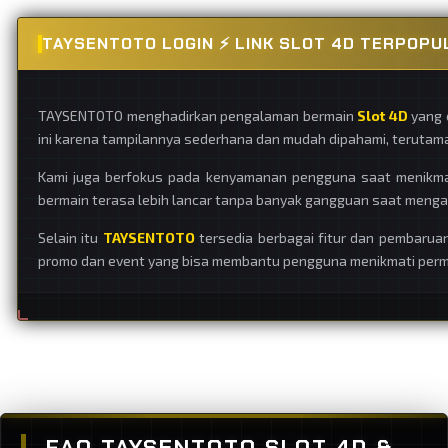
TAYSENTOTO LOGIN ⚡ LINK SLOT 4D TERPOPU
TAYSENTOTO menghadirkan pengalaman bermain
Slot 4D
yang 
ini karena tampilannya sederhana dan mudah dipahami, terutama
Kami juga berfokus pada kenyamanan pengguna saat menikm
bermain terasa lebih lancar tanpa banyak gangguan saat menga
Selain itu
TAYSENTOTO
tersedia berbagai fitur dan pembarua
promo dan event yang bisa membantu pengguna menikmati permai
FAQ TAYSENTOTO SLOT 4D &