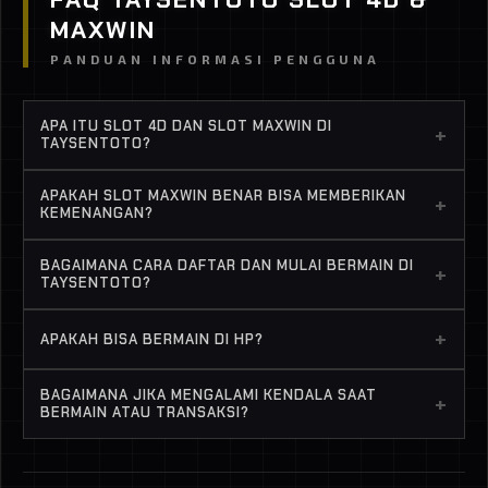
MAXWIN
PANDUAN INFORMASI PENGGUNA
APA ITU SLOT 4D DAN SLOT MAXWIN DI
+
TAYSENTOTO?
Slot 4D dan Slot Maxwin adalah istilah yang sering
APAKAH SLOT MAXWIN BENAR BISA MEMBERIKAN
+
digunakan dalam permainan slot online. Di
KEMENANGAN?
TAYSENTOTO, pengguna dapat mengakses
Hasil permainan slot online bersifat acak karena
berbagai pilihan permainan slot dari beberapa
BAGAIMANA CARA DAFTAR DAN MULAI BERMAIN DI
+
menggunakan sistem RNG. Namun banyak pemain
TAYSENTOTO?
provider dengan tampilan yang mudah dipahami
menikmati variasi fitur dan gameplay yang
dan sistem yang stabil.
Proses pendaftaran cukup sederhana:
tersedia di platform seperti TAYSENTOTO karena
+
APAKAH BISA BERMAIN DI HP?
lebih interaktif dan dinamis.
1. Buka halaman resmi TAYSENTOTO
Bisa. TAYSENTOTO sudah dirancang agar
BAGAIMANA JIKA MENGALAMI KENDALA SAAT
2. Klik tombol daftar dan isi data dengan benar
+
kompatibel di perangkat mobile, sehingga
BERMAIN ATAU TRANSAKSI?
3. Lakukan deposit sesuai metode yang tersedia
pengguna dapat bermain melalui browser di HP
Tersedia layanan bantuan pelanggan yang siap
3. Lakukan deposit sesuai metode yang tersedia
tanpa perlu aplikasi tambahan.
membantu melalui live chat atau kontak resmi. Tim