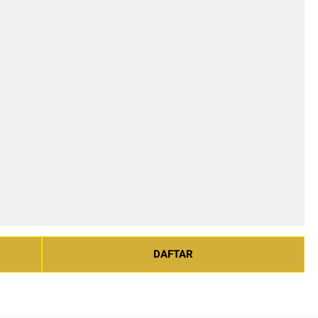
DAFTAR