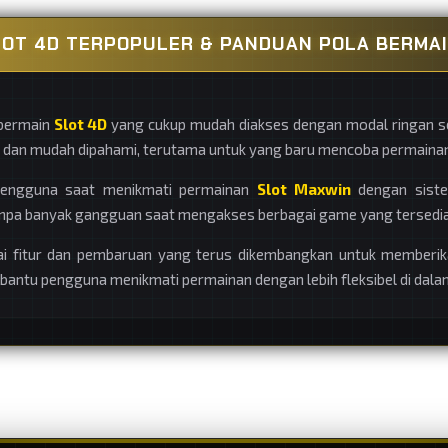
SLOT 4D TERPOPULER & PANDUAN POLA BERMA
bermain
Slot 4D
yang cukup mudah diakses dengan modal ringan se
a dan mudah dipahami, terutama untuk yang baru mencoba permainan 
pengguna saat menikmati permainan
Slot Maxwin
dengan sistem
tanpa banyak gangguan saat mengakses berbagai game yang tersedia
ai fitur dan pembaruan yang terus dikembangkan untuk memberik
antu pengguna menikmati permainan dengan lebih fleksibel di dala