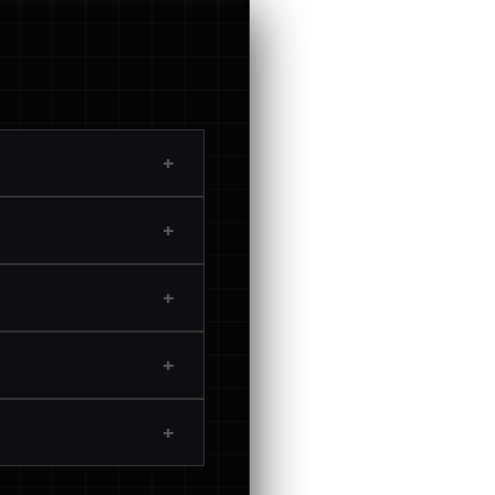
+
ne. Di TAYSENTOTO,
+
gan tampilan yang mudah
ak pemain menikmati
+
eraktif dan dinamis.
+
guna dapat bermain
+
smi. Tim support akan