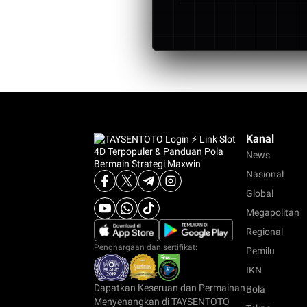
membantu memberikan 
4. Setelah itu kamu su
Seluruh proses biasa
Kanal
News
Nasional
Global
Megapolitan
Regional
Penghargaan dan sertifikat:
Pemilu
IKN
Dapatkan Keseruan dan Permainan
Bola
Menyenangkan di TAYSENTOTO