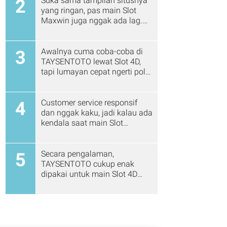
Suka sama tampilan situsnya
2
yang ringan, pas main Slot
Maxwin juga nggak ada lag.
Jadi lebih nyaman dibanding
beberapa tempat lain yang
pernah dicoba.
Awalnya cuma coba-coba di
3
TAYSENTOTO lewat Slot 4D,
tapi lumayan cepat ngerti pola
mainnya. Hasilnya juga cukup
konsisten buat pemula.
Customer service responsif
4
dan nggak kaku, jadi kalau ada
kendala saat main Slot
Maxwin langsung dibantu
dengan cepat. Ini yang bikin
nyaman.
Secara pengalaman,
5
TAYSENTOTO cukup enak
dipakai untuk main Slot 4D
maupun Slot Maxwin. Interface
simpel dan aksesnya juga
cepat.