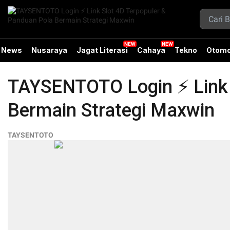
News
Nusaraya
Jagat Literasi
Cahaya
Tekno
Otomo
TAYSENTOTO Login ⚡ Link 
Bermain Strategi Maxwin
TAYSENTOTO