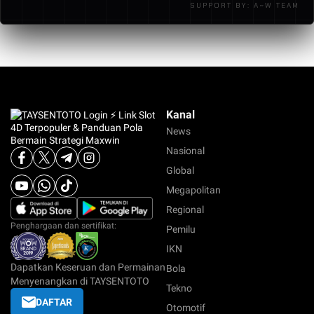
SUPPORT BY: A~W TEAM
support akan membantu memberikan solusi terkait
4. Setelah itu kamu sudah bisa mulai mengakses
kendala transaksi maupun akses akun.
permainan slot 4D & Maxwin
Seluruh proses biasanya berlangsung cepat dan
mudah diikuti oleh pengguna baru.
Kanal
News
Nasional
Global
Megapolitan
Regional
Penghargaan dan sertifikat:
Pemilu
IKN
Dapatkan Keseruan dan Permainan
Bola
Menyenangkan di TAYSENTOTO
Tekno
DAFTAR
Otomotif