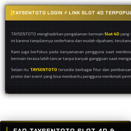
TAYSENTOTO LOGIN ⚡ LINK SLOT 4D TERPOPU
TAYSENTOTO menghadirkan pengalaman bermain
Slot 4D
yang 
ini karena tampilannya sederhana dan mudah dipahami, terutama
Kami juga berfokus pada kenyamanan pengguna saat menikm
bermain terasa lebih lancar tanpa banyak gangguan saat menga
Selain itu
TAYSENTOTO
tersedia berbagai fitur dan pembarua
promo dan event yang bisa membantu pengguna menikmati permai
FAQ TAYSENTOTO SLOT 4D &