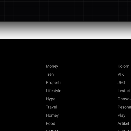
solusi terkait kendala transaksi maupun akses akun.
dah bisa mulai mengakses permainan slot 4D & Maxwin
nya berlangsung cepat dan mudah diikuti oleh pengguna baru.
Money
Kolom
Tren
VIK
Properti
JEO
Lifestyle
Lestari
Hype
Ohayo 
Travel
Pesona
Homey
Play
Food
Artikel