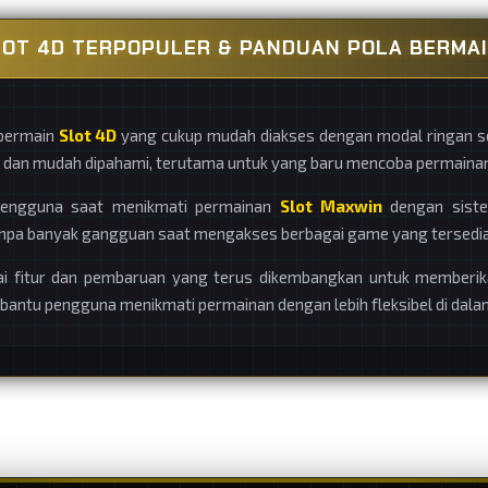
SLOT 4D TERPOPULER & PANDUAN POLA BERMA
bermain
Slot 4D
yang cukup mudah diakses dengan modal ringan se
a dan mudah dipahami, terutama untuk yang baru mencoba permainan 
pengguna saat menikmati permainan
Slot Maxwin
dengan sistem
tanpa banyak gangguan saat mengakses berbagai game yang tersedia
ai fitur dan pembaruan yang terus dikembangkan untuk memberik
antu pengguna menikmati permainan dengan lebih fleksibel di dala