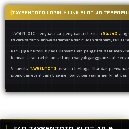
TAYSENTOTO LOGIN ⚡ LINK SLOT 4D TERPOPU
TAYSENTOTO menghadirkan pengalaman bermain
Slot 4D
yang 
ini karena tampilannya sederhana dan mudah dipahami, terutama
Kami juga berfokus pada kenyamanan pengguna saat menikm
bermain terasa lebih lancar tanpa banyak gangguan saat menga
Selain itu
TAYSENTOTO
tersedia berbagai fitur dan pembarua
promo dan event yang bisa membantu pengguna menikmati permai
FAQ TAYSENTOTO SLOT 4D &