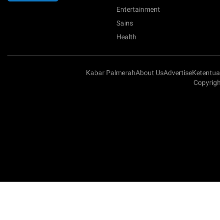
Entertainment
Sains
Health
Kabar Palmerah
About Us
Advertise
Ketentu
Copyrigh