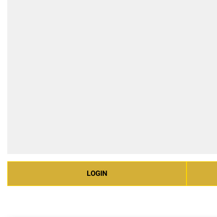
LOGIN