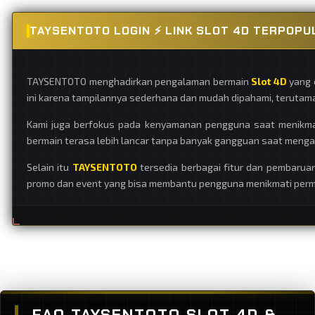
TAYSENTOTO LOGIN ⚡ LINK SLOT 4D TERPOPU
TAYSENTOTO menghadirkan pengalaman bermain
Slot 4D
yang 
ini karena tampilannya sederhana dan mudah dipahami, terutama
Kami juga berfokus pada kenyamanan pengguna saat menikm
bermain terasa lebih lancar tanpa banyak gangguan saat menga
Selain itu
TAYSENTOTO
tersedia berbagai fitur dan pembarua
promo dan event yang bisa membantu pengguna menikmati permai
FAQ TAYSENTOTO SLOT 4D &