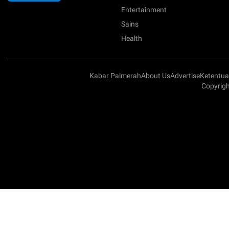
Entertainment
Sains
Health
Kabar Palmerah
About Us
Advertise
Ketentu
Copyrigh