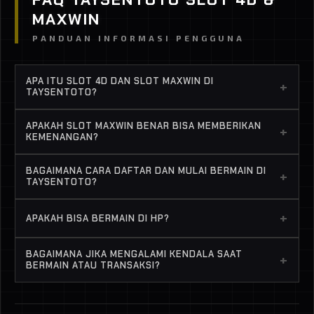
MAXWIN
PANDUAN INFORMASI PENGGUNA
APA ITU SLOT 4D DAN SLOT MAXWIN DI
+
TAYSENTOTO?
Slot 4D dan Slot Maxwin adalah istilah yang sering
APAKAH SLOT MAXWIN BENAR BISA MEMBERIKAN
+
digunakan dalam permainan slot online. Di
KEMENANGAN?
TAYSENTOTO, pengguna dapat mengakses
Hasil permainan slot online bersifat acak karena
berbagai pilihan permainan slot dari beberapa
BAGAIMANA CARA DAFTAR DAN MULAI BERMAIN DI
+
menggunakan sistem RNG. Namun banyak pemain
TAYSENTOTO?
provider dengan tampilan yang mudah dipahami
menikmati variasi fitur dan gameplay yang
dan sistem yang stabil.
Proses pendaftaran cukup sederhana:
tersedia di platform seperti TAYSENTOTO karena
+
APAKAH BISA BERMAIN DI HP?
lebih interaktif dan dinamis.
1. Buka halaman resmi TAYSENTOTO
Bisa. TAYSENTOTO sudah dirancang agar
BAGAIMANA JIKA MENGALAMI KENDALA SAAT
2. Klik tombol daftar dan isi data dengan benar
+
kompatibel di perangkat mobile, sehingga
BERMAIN ATAU TRANSAKSI?
3. Lakukan deposit sesuai metode yang tersedia
pengguna dapat bermain melalui browser di HP
Tersedia layanan bantuan pelanggan yang siap
3. Lakukan deposit sesuai metode yang tersedia
tanpa perlu aplikasi tambahan.
membantu melalui live chat atau kontak resmi. Tim