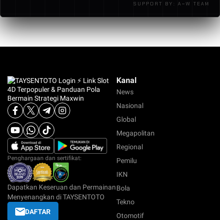
SUPPORT BY: A~W TEAM
support akan membantu memberikan solusi terkait
4. Setelah itu kamu sudah bisa mulai mengakses
kendala transaksi maupun akses akun.
permainan slot 4D & Maxwin
Seluruh proses biasanya berlangsung cepat dan
mudah diikuti oleh pengguna baru.
Kanal
News
Nasional
Global
Megapolitan
Regional
Penghargaan dan sertifikat:
Pemilu
IKN
Dapatkan Keseruan dan Permainan
Bola
Menyenangkan di TAYSENTOTO
Tekno
DAFTAR
Otomotif