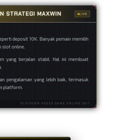
IN STRATEGI MAXWIN
LIVE
perti deposit 10K. Banyak pemain memilih
slot online.
 yang berjalan stabil. Hal ini membuat
.
an pengalaman yang lebih baik, termasuk
m platform.
PLATFORM AKSES GAME ONLINE 24/7