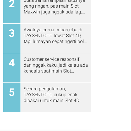
Suka sama tampilan situsnya
2
yang ringan, pas main Slot
Maxwin juga nggak ada lag.
Jadi lebih nyaman dibanding
beberapa tempat lain yang
pernah dicoba.
Awalnya cuma coba-coba di
3
TAYSENTOTO lewat Slot 4D,
tapi lumayan cepat ngerti pola
mainnya. Hasilnya juga cukup
konsisten buat pemula.
Customer service responsif
4
dan nggak kaku, jadi kalau ada
kendala saat main Slot
Maxwin langsung dibantu
dengan cepat. Ini yang bikin
nyaman.
Secara pengalaman,
5
TAYSENTOTO cukup enak
dipakai untuk main Slot 4D
maupun Slot Maxwin. Interface
simpel dan aksesnya juga
cepat.