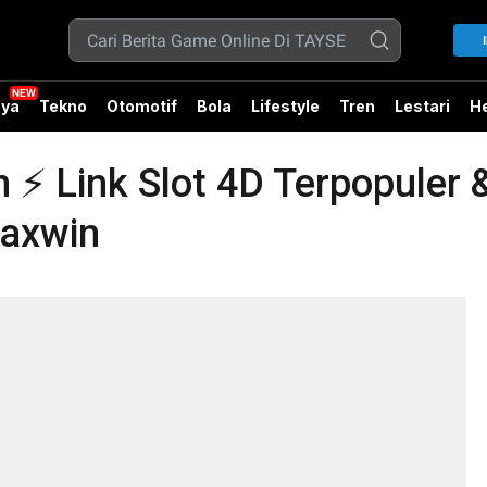
ya
Tekno
Otomotif
Bola
Lifestyle
Tren
Lestari
He
⚡ Link Slot 4D Terpopuler 
Maxwin