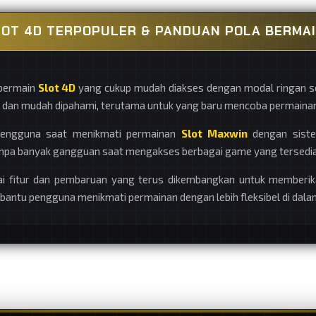
SLOT 4D TERPOPULER & PANDUAN POLA BERMA
bermain
Slot 4D
yang cukup mudah diakses dengan modal ringan se
a dan mudah dipahami, terutama untuk yang baru mencoba permainan 
pengguna saat menikmati permainan
Slot Maxwin
dengan sistem
tanpa banyak gangguan saat mengakses berbagai game yang tersedia
ai fitur dan pembaruan yang terus dikembangkan untuk memberik
antu pengguna menikmati permainan dengan lebih fleksibel di dala