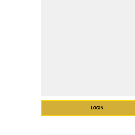
LOGIN