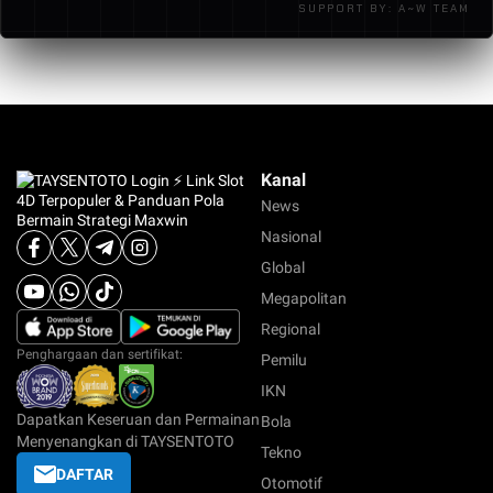
SUPPORT BY: A~W TEAM
support akan membantu memberikan solusi terkait
4. Setelah itu kamu sudah bisa mulai mengakses
kendala transaksi maupun akses akun.
permainan slot 4D & Maxwin
Seluruh proses biasanya berlangsung cepat dan
mudah diikuti oleh pengguna baru.
Kanal
News
Nasional
Global
Megapolitan
Regional
Penghargaan dan sertifikat:
Pemilu
IKN
Dapatkan Keseruan dan Permainan
Bola
Menyenangkan di TAYSENTOTO
Tekno
DAFTAR
Otomotif