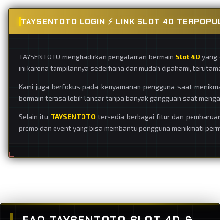
TAYSENTOTO LOGIN ⚡ LINK SLOT 4D TERPOPU
TAYSENTOTO menghadirkan pengalaman bermain
Slot 4D
yang 
ini karena tampilannya sederhana dan mudah dipahami, terutama
Kami juga berfokus pada kenyamanan pengguna saat menikm
bermain terasa lebih lancar tanpa banyak gangguan saat menga
Selain itu
TAYSENTOTO
tersedia berbagai fitur dan pembarua
promo dan event yang bisa membantu pengguna menikmati permai
FAQ TAYSENTOTO SLOT 4D &