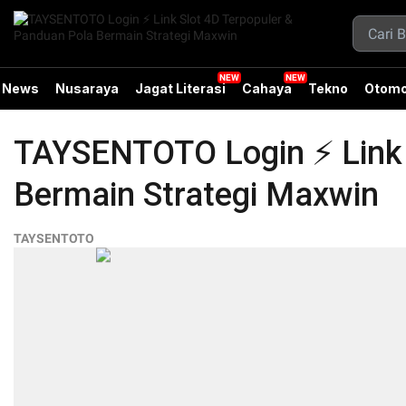
News
Nusaraya
Jagat Literasi
Cahaya
Tekno
Otomo
TAYSENTOTO Login ⚡ Link 
Bermain Strategi Maxwin
TAYSENTOTO