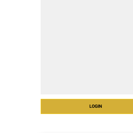
LOGIN