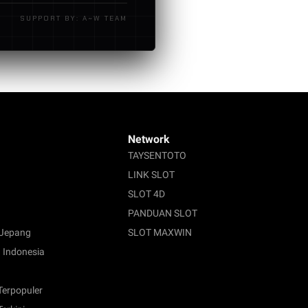
SUPPORT BY: A~W TEAM
Network
TAYSENTOTO
LINK SLOT
SLOT 4D
PANDUAN SLOT
Jepang
SLOT MAXWIN
 Indonesia
 Terpopuler