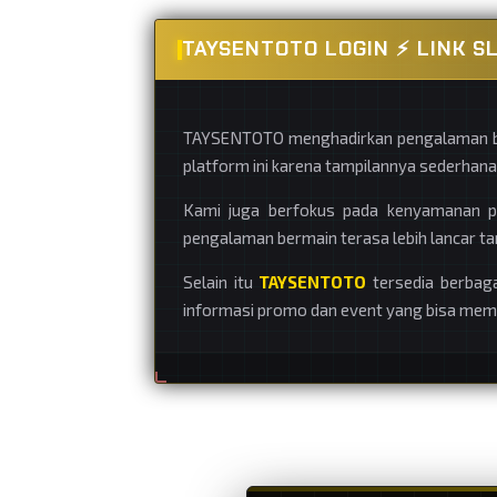
TAYSENTOTO LOGIN ⚡ LINK 
TAYSENTOTO menghadirkan pengalaman 
platform ini karena tampilannya sederhan
Kami juga berfokus pada kenyamanan 
pengalaman bermain terasa lebih lancar 
Selain itu
TAYSENTOTO
tersedia berbag
informasi promo dan event yang bisa memb