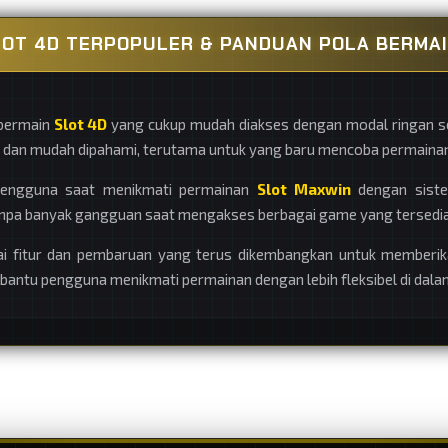
SLOT 4D TERPOPULER & PANDUAN POLA BERMA
bermain
Slot 4D
yang cukup mudah diakses dengan modal ringan se
a dan mudah dipahami, terutama untuk yang baru mencoba permainan 
pengguna saat menikmati permainan
Slot Maxwin
dengan sistem
tanpa banyak gangguan saat mengakses berbagai game yang tersedia
ai fitur dan pembaruan yang terus dikembangkan untuk memberik
antu pengguna menikmati permainan dengan lebih fleksibel di dala