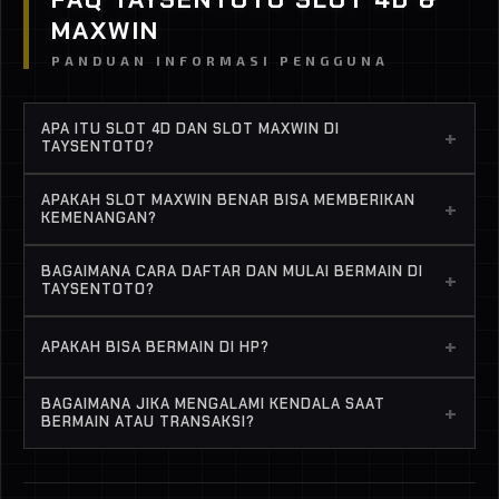
MAXWIN
PANDUAN INFORMASI PENGGUNA
APA ITU SLOT 4D DAN SLOT MAXWIN DI
+
TAYSENTOTO?
Slot 4D dan Slot Maxwin adalah istilah yang sering
APAKAH SLOT MAXWIN BENAR BISA MEMBERIKAN
+
digunakan dalam permainan slot online. Di
KEMENANGAN?
TAYSENTOTO, pengguna dapat mengakses
Hasil permainan slot online bersifat acak karena
berbagai pilihan permainan slot dari beberapa
BAGAIMANA CARA DAFTAR DAN MULAI BERMAIN DI
+
menggunakan sistem RNG. Namun banyak pemain
TAYSENTOTO?
provider dengan tampilan yang mudah dipahami
menikmati variasi fitur dan gameplay yang
dan sistem yang stabil.
Proses pendaftaran cukup sederhana:
tersedia di platform seperti TAYSENTOTO karena
+
APAKAH BISA BERMAIN DI HP?
lebih interaktif dan dinamis.
1. Buka halaman resmi TAYSENTOTO
Bisa. TAYSENTOTO sudah dirancang agar
BAGAIMANA JIKA MENGALAMI KENDALA SAAT
2. Klik tombol daftar dan isi data dengan benar
+
kompatibel di perangkat mobile, sehingga
BERMAIN ATAU TRANSAKSI?
3. Lakukan deposit sesuai metode yang tersedia
pengguna dapat bermain melalui browser di HP
Tersedia layanan bantuan pelanggan yang siap
3. Lakukan deposit sesuai metode yang tersedia
tanpa perlu aplikasi tambahan.
membantu melalui live chat atau kontak resmi. Tim