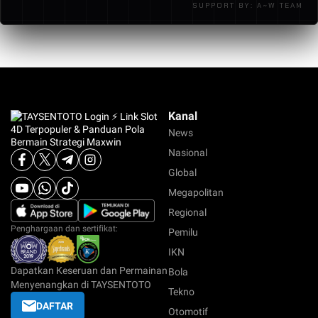
SUPPORT BY: A~W TEAM
support akan membantu memberikan solusi terkait
4. Setelah itu kamu sudah bisa mulai mengakses
kendala transaksi maupun akses akun.
permainan slot 4D & Maxwin
Seluruh proses biasanya berlangsung cepat dan
mudah diikuti oleh pengguna baru.
Kanal
News
Nasional
Global
Megapolitan
Regional
Penghargaan dan sertifikat:
Pemilu
IKN
Dapatkan Keseruan dan Permainan
Bola
Menyenangkan di TAYSENTOTO
Tekno
DAFTAR
Otomotif