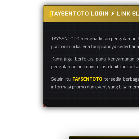
TAYSENTOTO LOGIN ⚡ LINK 
TAYSENTOTO menghadirkan pengalaman 
platform ini karena tampilannya sederhan
Kami juga berfokus pada kenyamanan 
pengalaman bermain terasa lebih lancar 
Selain itu
TAYSENTOTO
tersedia berbag
informasi promo dan event yang bisa memb