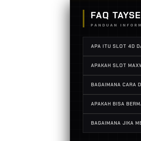
FAQ TAYS
PANDUAN INFOR
APA ITU SLOT 4D 
Slot 4D dan Slot Max
APAKAH SLOT MAX
pengguna dapat menga
dipahami dan sistem y
Hasil permainan slot
BAGAIMANA CARA D
variasi fitur dan gam
Proses pendaftaran 
APAKAH BISA BERMA
1. Buka halaman re
Bisa. TAYSENTOTO sud
2. Klik tombol daftar
BAGAIMANA JIKA M
melalui browser di HP
3. Lakukan deposit s
3. Lakukan deposit s
Tersedia layanan ban