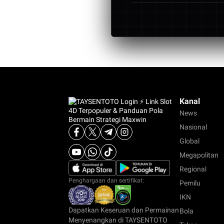
membantu memberikan 
4. Setelah itu kamu su
Seluruh proses biasa
Kanal
News
Nasional
Global
Megapolitan
Regional
Penghargaan dan sertifikat:
Pemilu
IKN
Dapatkan Keseruan dan Permainan
Bola
Menyenangkan di TAYSENTOTO