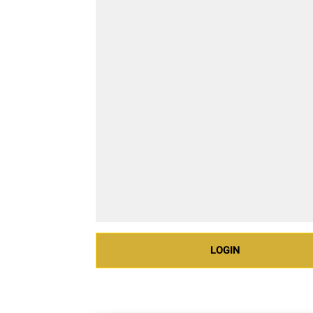
LOGIN