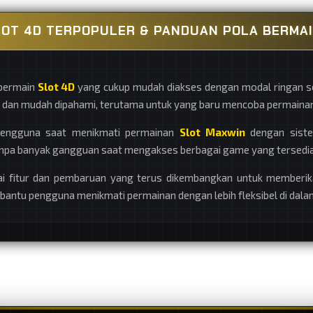
SLOT 4D TERPOPULER & PANDUAN POLA BERMA
bermain
Slot 4D
yang cukup mudah diakses dengan modal ringan se
a dan mudah dipahami, terutama untuk yang baru mencoba permainan 
pengguna saat menikmati permainan
Slot Maxwin
dengan sistem
tanpa banyak gangguan saat mengakses berbagai game yang tersedia
ai fitur dan pembaruan yang terus dikembangkan untuk memberik
antu pengguna menikmati permainan dengan lebih fleksibel di dala