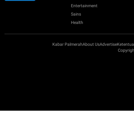
Entertainment
Sains
Health
Kabar Palmerah
About Us
Advertise
Ketentu
Copyrigh