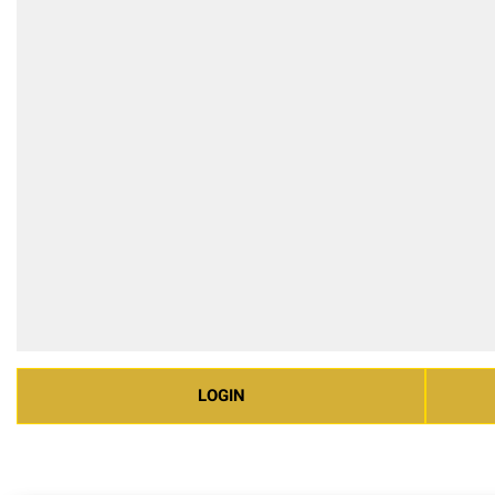
LOGIN