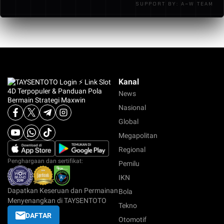
SUPPORT BY: A~W TEAM
support akan membantu memberikan solusi terkait
4. Setelah itu kamu sudah bisa mulai mengakses
kendala transaksi maupun akses akun.
permainan slot 4D & Maxwin
Seluruh proses biasanya berlangsung cepat dan
mudah diikuti oleh pengguna baru.
Kanal
News
Nasional
Global
Megapolitan
Regional
Penghargaan dan sertifikat:
Pemilu
IKN
Dapatkan Keseruan dan Permainan
Bola
Menyenangkan di TAYSENTOTO
Tekno
DAFTAR
Otomotif