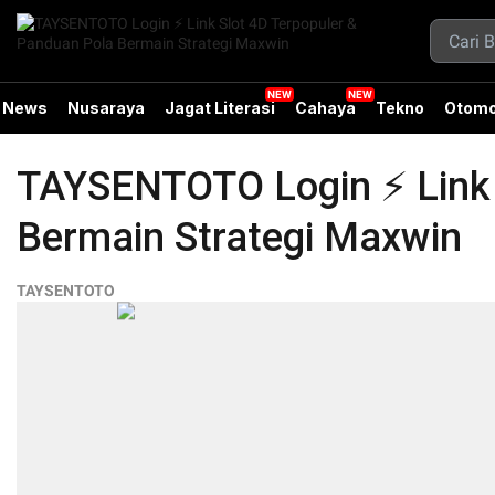
News
Nusaraya
Jagat Literasi
Cahaya
Tekno
Otomo
TAYSENTOTO Login ⚡ Link 
Bermain Strategi Maxwin
TAYSENTOTO