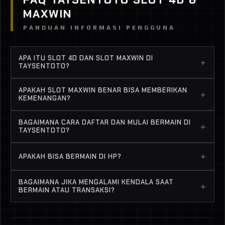
MAXWIN
PANDUAN INFORMASI PENGGUNA
APA ITU SLOT 4D DAN SLOT MAXWIN DI
+
TAYSENTOTO?
Slot 4D dan Slot Maxwin adalah istilah yang sering
APAKAH SLOT MAXWIN BENAR BISA MEMBERIKAN
+
digunakan dalam permainan slot online. Di
KEMENANGAN?
TAYSENTOTO, pengguna dapat mengakses
Hasil permainan slot online bersifat acak karena
berbagai pilihan permainan slot dari beberapa
BAGAIMANA CARA DAFTAR DAN MULAI BERMAIN DI
+
menggunakan sistem RNG. Namun banyak pemain
TAYSENTOTO?
provider dengan tampilan yang mudah dipahami
menikmati variasi fitur dan gameplay yang
dan sistem yang stabil.
Proses pendaftaran cukup sederhana:
tersedia di platform seperti TAYSENTOTO karena
+
APAKAH BISA BERMAIN DI HP?
lebih interaktif dan dinamis.
1. Buka halaman resmi TAYSENTOTO
Bisa. TAYSENTOTO sudah dirancang agar
BAGAIMANA JIKA MENGALAMI KENDALA SAAT
2. Klik tombol daftar dan isi data dengan benar
+
kompatibel di perangkat mobile, sehingga
BERMAIN ATAU TRANSAKSI?
3. Lakukan deposit sesuai metode yang tersedia
pengguna dapat bermain melalui browser di HP
Tersedia layanan bantuan pelanggan yang siap
3. Lakukan deposit sesuai metode yang tersedia
tanpa perlu aplikasi tambahan.
membantu melalui live chat atau kontak resmi. Tim