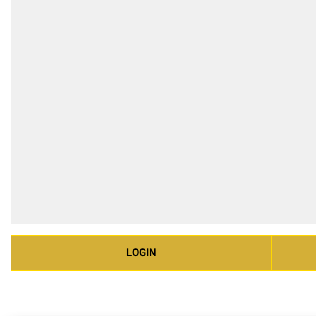
LOGIN