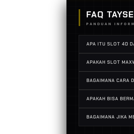
FAQ TAYS
PANDUAN INFOR
APA ITU SLOT 4D 
Slot 4D dan Slot Max
APAKAH SLOT MAX
pengguna dapat menga
dipahami dan sistem y
Hasil permainan slot
BAGAIMANA CARA D
variasi fitur dan gam
Proses pendaftaran 
APAKAH BISA BERMA
1. Buka halaman re
Bisa. TAYSENTOTO sud
2. Klik tombol daftar
BAGAIMANA JIKA M
melalui browser di HP
3. Lakukan deposit s
3. Lakukan deposit s
Tersedia layanan ban