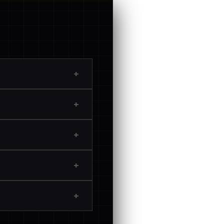
+
ne. Di TAYSENTOTO,
+
gan tampilan yang mudah
ak pemain menikmati
+
eraktif dan dinamis.
+
guna dapat bermain
+
smi. Tim support akan