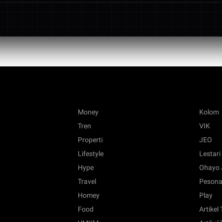
solusi terkait kendala transaksi maupun akses akun.
dah bisa mulai mengakses permainan slot 4D & Maxwin
nya berlangsung cepat dan mudah diikuti oleh pengguna baru.
Money
Kolom
Tren
VIK
Properti
JEO
Lifestyle
Lestari
Hype
Ohayo 
Travel
Pesona
Homey
Play
Food
Artikel