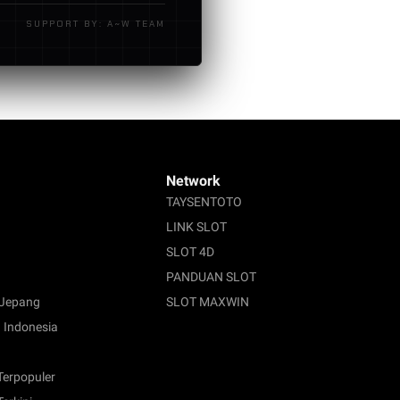
SUPPORT BY: A~W TEAM
Network
TAYSENTOTO
LINK SLOT
SLOT 4D
PANDUAN SLOT
Jepang
SLOT MAXWIN
 Indonesia
 Terpopuler