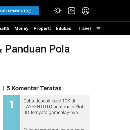
IKUTI TAYSENTOTO
alth
Money
Properti
Edukasi
Travel
& Panduan Pola
5 Komentar Teratas
Coba deposit kecil 10K di
1
TAYSENTOTO buat main Slot
4D, ternyata gameplay-nya
cukup stabil dan gampang
dipahami. Proses penarikan
juga terasa cepat tanpa ribet.