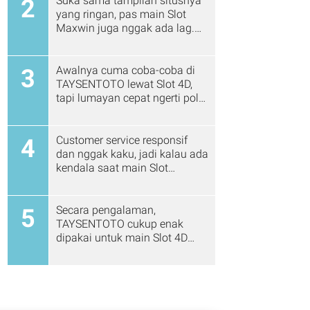
Suka sama tampilan situsnya
2
yang ringan, pas main Slot
Maxwin juga nggak ada lag.
Jadi lebih nyaman dibanding
beberapa tempat lain yang
pernah dicoba.
Awalnya cuma coba-coba di
3
TAYSENTOTO lewat Slot 4D,
tapi lumayan cepat ngerti pola
mainnya. Hasilnya juga cukup
konsisten buat pemula.
Customer service responsif
4
dan nggak kaku, jadi kalau ada
kendala saat main Slot
Maxwin langsung dibantu
dengan cepat. Ini yang bikin
nyaman.
Secara pengalaman,
5
TAYSENTOTO cukup enak
dipakai untuk main Slot 4D
maupun Slot Maxwin. Interface
simpel dan aksesnya juga
cepat.