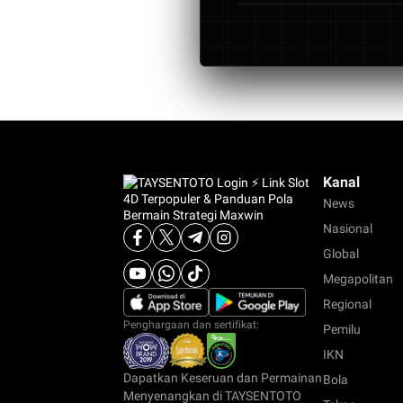
membantu memberikan 
4. Setelah itu kamu su
Seluruh proses biasa
Kanal
News
Nasional
Global
Megapolitan
Regional
Penghargaan dan sertifikat:
Pemilu
IKN
Dapatkan Keseruan dan Permainan
Bola
Menyenangkan di TAYSENTOTO