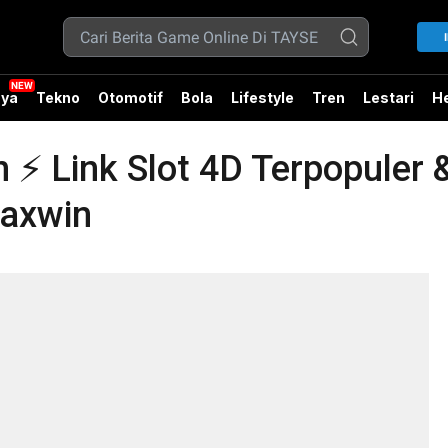
ya
Tekno
Otomotif
Bola
Lifestyle
Tren
Lestari
He
⚡ Link Slot 4D Terpopuler 
Maxwin