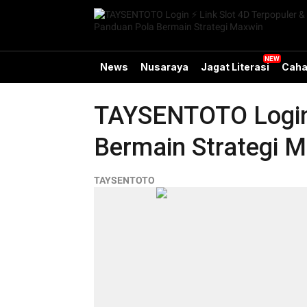
News
Nusaraya
Jagat Literasi
Caha
TAYSENTOTO Login 
Bermain Strategi 
TAYSENTOTO