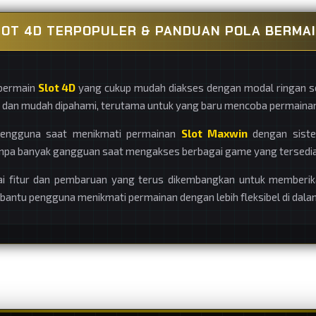
SLOT 4D TERPOPULER & PANDUAN POLA BERMA
bermain
Slot 4D
yang cukup mudah diakses dengan modal ringan se
a dan mudah dipahami, terutama untuk yang baru mencoba permainan 
pengguna saat menikmati permainan
Slot Maxwin
dengan sistem
tanpa banyak gangguan saat mengakses berbagai game yang tersedia
ai fitur dan pembaruan yang terus dikembangkan untuk memberik
antu pengguna menikmati permainan dengan lebih fleksibel di dala