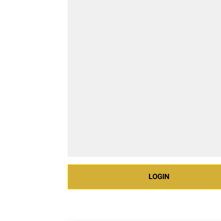
LOGIN