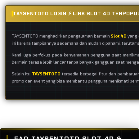
TAYSENTOTO LOGIN ⚡ LINK SLOT 4D TERPOPU
TAYSENTOTO menghadirkan pengalaman bermain
Slot 4D
yang 
ini karena tampilannya sederhana dan mudah dipahami, terutama
Kami juga berfokus pada kenyamanan pengguna saat menikm
bermain terasa lebih lancar tanpa banyak gangguan saat menga
Selain itu
TAYSENTOTO
tersedia berbagai fitur dan pembarua
promo dan event yang bisa membantu pengguna menikmati permai
FAQ TAYSENTOTO SLOT 4D &