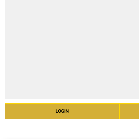
LOGIN