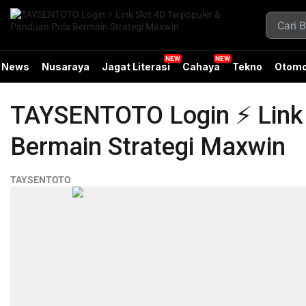
News
Nusaraya
Jagat Literasi
Cahaya
Tekno
Otomo
TAYSENTOTO Login ⚡ Link 
Bermain Strategi Maxwin
TAYSENTOTO