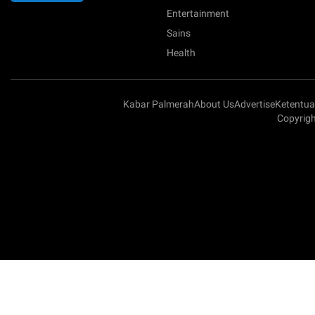
Entertainment
Sains
Health
Kabar Palmerah
About Us
Advertise
Ketentu
Copyrigh