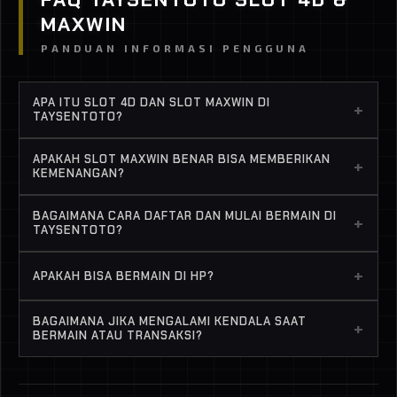
MAXWIN
PANDUAN INFORMASI PENGGUNA
APA ITU SLOT 4D DAN SLOT MAXWIN DI
+
TAYSENTOTO?
Slot 4D dan Slot Maxwin adalah istilah yang sering
APAKAH SLOT MAXWIN BENAR BISA MEMBERIKAN
+
digunakan dalam permainan slot online. Di
KEMENANGAN?
TAYSENTOTO, pengguna dapat mengakses
Hasil permainan slot online bersifat acak karena
berbagai pilihan permainan slot dari beberapa
BAGAIMANA CARA DAFTAR DAN MULAI BERMAIN DI
+
menggunakan sistem RNG. Namun banyak pemain
TAYSENTOTO?
provider dengan tampilan yang mudah dipahami
menikmati variasi fitur dan gameplay yang
dan sistem yang stabil.
Proses pendaftaran cukup sederhana:
tersedia di platform seperti TAYSENTOTO karena
+
APAKAH BISA BERMAIN DI HP?
lebih interaktif dan dinamis.
1. Buka halaman resmi TAYSENTOTO
Bisa. TAYSENTOTO sudah dirancang agar
BAGAIMANA JIKA MENGALAMI KENDALA SAAT
2. Klik tombol daftar dan isi data dengan benar
+
kompatibel di perangkat mobile, sehingga
BERMAIN ATAU TRANSAKSI?
3. Lakukan deposit sesuai metode yang tersedia
pengguna dapat bermain melalui browser di HP
Tersedia layanan bantuan pelanggan yang siap
3. Lakukan deposit sesuai metode yang tersedia
tanpa perlu aplikasi tambahan.
membantu melalui live chat atau kontak resmi. Tim